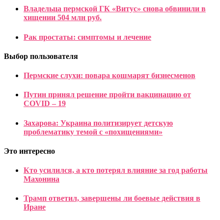
Владельца пермской ГК «Витус» снова обвинили в
хищении 504 млн руб.
Рак простаты: симптомы и лечение
Выбор пользователя
Пермские слухи: повара кошмарят бизнесменов
Путин принял решение пройти вакцинацию от
COVID – 19
Захарова: Украина политизирует детскую
проблематику темой с «похищениями»
Это интересно
Кто усилился, а кто потерял влияние за год работы
Махонина
Трамп ответил, завершены ли боевые действия в
Иране