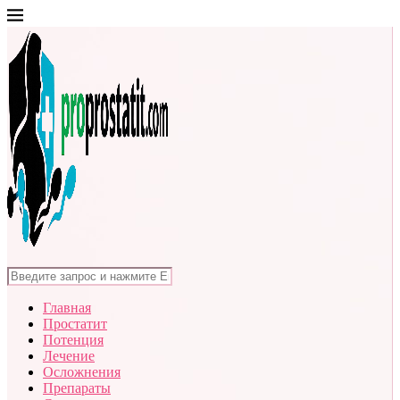
Главная
Простатит
Потенция
Лечение
Осложнения
Препараты