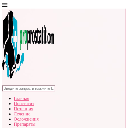
Главная
Простатит
Потенция
Лечение
Осложнения
Препараты