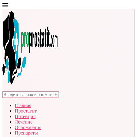
Главная
Простатит
Потенция
Лечение
Осложнения
Препараты