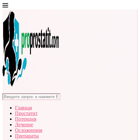
Главная
Простатит
Потенция
Лечение
Осложнения
Препараты