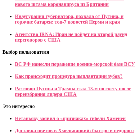
нового штама коронавируса из Британии
Инаугурация губернатора, похвала от Путина, и
горячие батареи: топ-7 новостей Перми и края
Агентство IRNA: Иран не пойдет на второй раунд
переговоров с США
Выбор пользователя
ВС РФ нанесли поражение военно-морской базе ВСУ
Как происходит процедура имплантации зубов?
Разговор Путина и Трампа стал 13-м по счету после
переизбрания лидера США
Это интересно
Нетаньяху заявил о «признаках» гибели Хаменеи
Доставка цветов в Хмельницкий: быстро и недорого