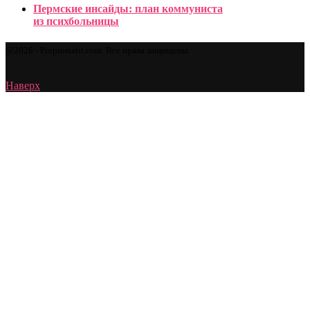
Пермские инсайды: план коммуниста
из психбольницы
@2026 - Proprostatit.com. Все права защищены.
Наверх