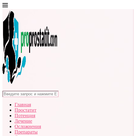
Главная
Простатит
Потенция
Лечение
Осложнения
Препараты