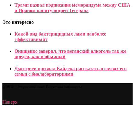
Трамп назвал подписание меморандума между США
и Ираном капитуляцией Тегерана
Это интересно
Какой вид бактерицидных ламп наиболее
эффективный?
Онищенко заверил, что веганский алкоголь так же
вреден, как и обычный
Дмитриев призвал Байдена рассказать о связях его
семьи с биолабораториями
@2026 - Proprostatit.com. Все права защищены.
Наверх