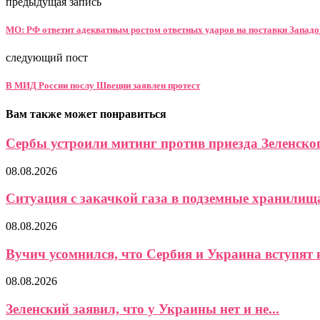
предыдущая запись
МО: РФ ответит адекватным ростом ответных ударов на поставки Запад
следующий пост
В МИД России послу Швеции заявлен протест
Вам также может понравиться
Сербы устроили митинг против приезда Зеленско
08.08.2026
Ситуация с закачкой газа в подземные хранилищ
08.08.2026
Вучич усомнился, что Сербия и Украина вступят в
08.08.2026
Зеленский заявил, что у Украины нет и не...