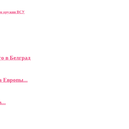
ом оружия ВСУ
го в Белград
а Европы...
...