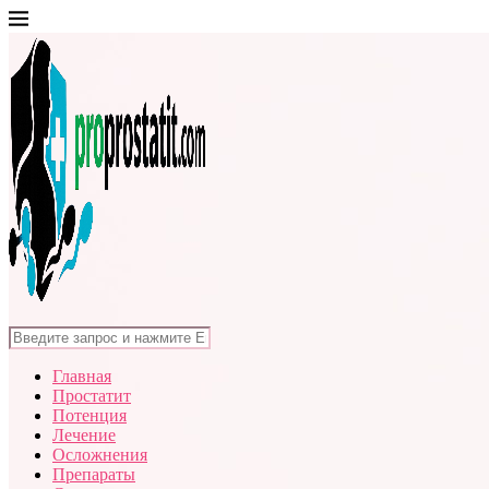
Главная
Простатит
Потенция
Лечение
Осложнения
Препараты