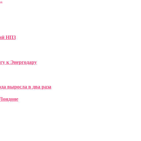
.
ий НПЗ
гу к Энергодару
ода выросла в два раза
 Лондоне