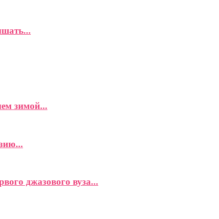
шать...
ем зимой...
ию...
вого джазового вуза...