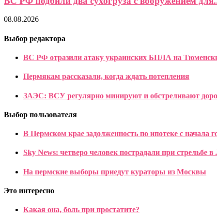
ВС РФ подбили два сухогруза с вооружением для..
08.08.2026
Выбор редактора
ВС РФ отразили атаку украинских БПЛА на Тюменск
Пермякам рассказали, когда ждать потепления
ЗАЭС: ВСУ регулярно минируют и обстреливают доро
Выбор пользователя
В Пермском крае задолженность по ипотеке с начала г
Sky News: четверо человек пострадали при стрельбе в
На пермские выборы приедут кураторы из Москвы
Это интересно
Какая она, боль при простатите?