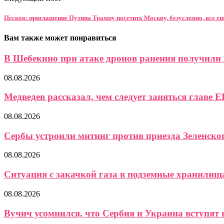
Песков: приглашение Путина Трампу посетить Москву, безусловно, все ещ
Вам также может понравиться
В Шебекино при атаке дронов ранения получили д
08.08.2026
Медведев рассказал, чем следует заняться главе Е
08.08.2026
Сербы устроили митинг против приезда Зеленско
08.08.2026
Ситуация с закачкой газа в подземные хранилищ
08.08.2026
Вучич усомнился, что Сербия и Украина вступят в