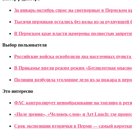
За январь-октябрь спрос на снотворные в Пермском к
Тысячи пермяков остались без воды из-за рухнувшей 
В Пермском крае власти намерены полностью запрети
Выбор пользователя
Российские войска освободили два населенных пункта 
В Прикамье ввели режим режим «Беспилотная опасно
Полиция возбудила уголовное дело из-за пожара в пер
Это интересно
ФАС контролирует ценообразование на топливо в реги
«Поле зрения», «Человек-слон» и Art Lunch: где пров
Срок экспозиции вторички в Перми — самый коротки