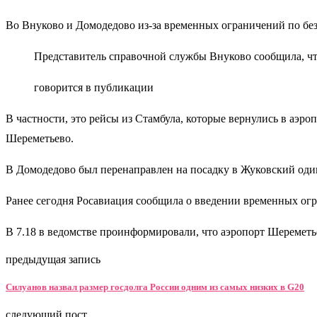
Во Внуково и Домодедово из-за временных ограничений по без
Представитель справочной службы Внуково сообщила, чт
говорится в публикации
В частности, это рейсы из Стамбула, которые вернулись в аэро
Шереметьево.
В Домодедово был перенаправлен на посадку в Жуковский один
Ранее сегодня Росавиация сообщила о введении временных ог
В 7.18 в ведомстве проинформировали, что аэропорт Шереметь
предыдущая запись
Силуанов назвал размер госдолга России одним из самых низких в G20
следующий пост