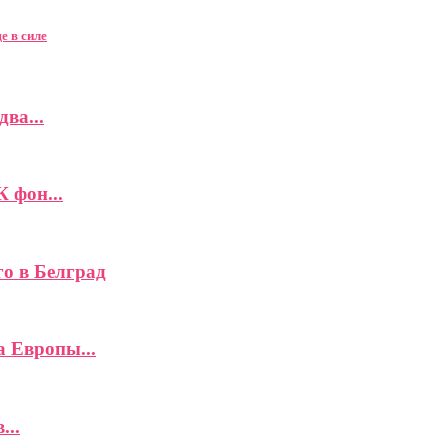
е в силе
ва...
К фон...
го в Белград
а Европы...
...