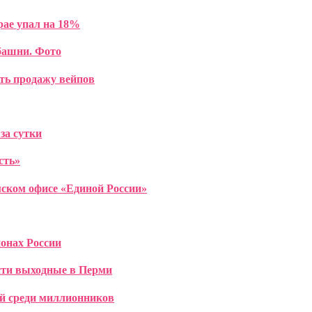
рае упал на 18%
башни. Фото
ть продажу вейпов
за сутки
сть»
мском офисе «Единой России»
онах России
ести выходные в Перми
й среди миллионников