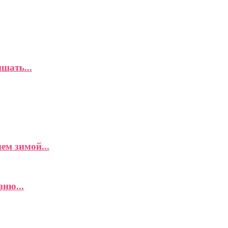
шать...
ем зимой...
ию...