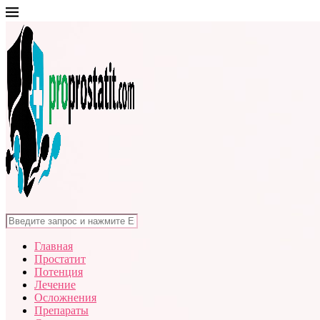
Главная
Простатит
Потенция
Лечение
Осложнения
Препараты