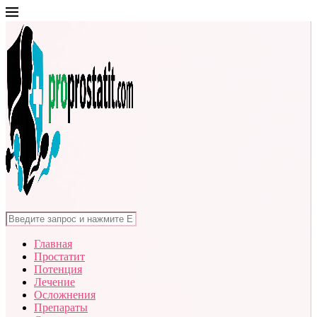
Главная
Простатит
Потенция
Лечение
Осложнения
Препараты