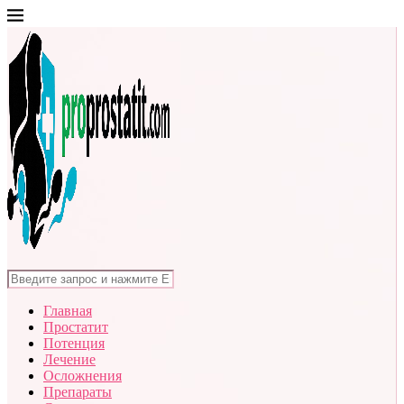
Главная
Простатит
Потенция
Лечение
Осложнения
Препараты