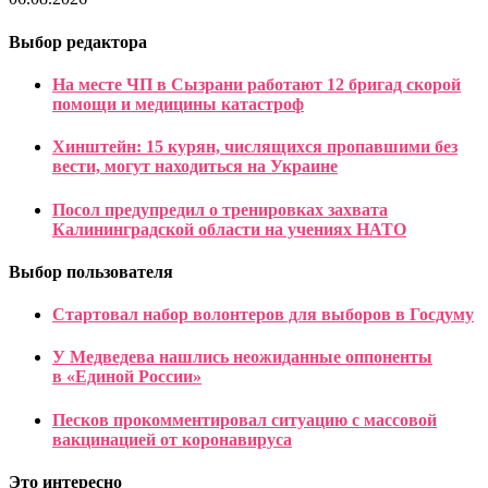
Выбор редактора
На месте ЧП в Сызрани работают 12 бригад скорой
помощи и медицины катастроф
Хинштейн: 15 курян, числящихся пропавшими без
вести, могут находиться на Украине
Посол предупредил о тренировках захвата
Калининградской области на учениях НАТО
Выбор пользователя
Стартовал набор волонтеров для выборов в Госдуму
У Медведева нашлись неожиданные оппоненты
в «Единой России»
Песков прокомментировал ситуацию с массовой
вакцинацией от коронавируса
Это интересно