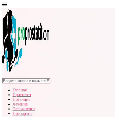
Главная
Простатит
Потенция
Лечение
Осложнения
Препараты