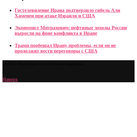
Гостелевидение Ирана подтвердило гибель Али
Хаменеи при атаке Израиля и США
Экономист Митрахович: нефтяные доходы России
выросли на фоне конфликта в Иране
Трамп пообещал Ирану проблемы, если он не
продолжит вести переговоры с США
@2026 - Proprostatit.com. Все права защищены.
Наверх