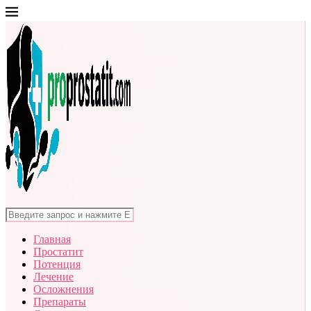
Главная
Простатит
Потенция
Лечение
Осложнения
Препараты