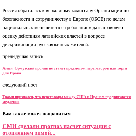
Россия обратилась к верховному комиссару Организации по
безопасности и сотрудничеству в Европе (ОБСЕ) по делам
национальных меньшинств с требованием дать правовую
оценку действиям латвийских властей в вопросе
дискриминации русскоязычных жителей.
предыдущая запись
Азизи: Ормузский пролив не станет предметом переговоров или торга
для Ирана
следующий пост
Трамп признался, что переговоры между США и Ираном продвигаются
медленно
Вам также может понравиться
СМИ сделали прогноз насчет ситуации с
отоплением зимой...