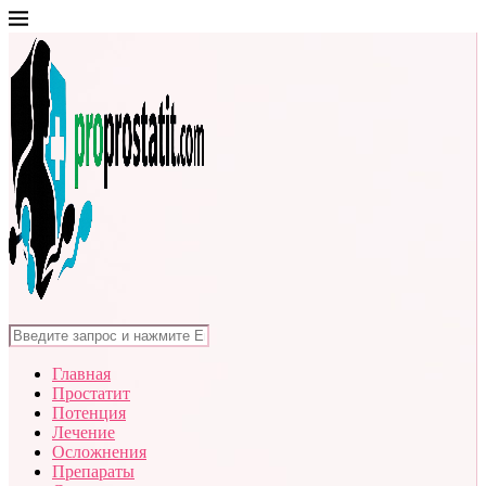
Главная
Простатит
Потенция
Лечение
Осложнения
Препараты