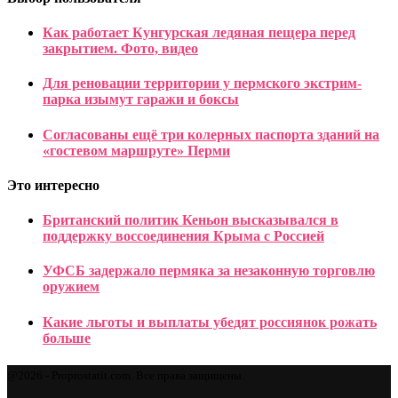
Как работает Кунгурская ледяная пещера перед
закрытием. Фото, видео
Для реновации территории у пермского экстрим-
парка изымут гаражи и боксы
Согласованы ещё три колерных паспорта зданий на
«гостевом маршруте» Перми
Это интересно
Британский политик Кеньон высказывался в
поддержку воссоединения Крыма с Россией
УФСБ задержало пермяка за незаконную торговлю
оружием
Какие льготы и выплаты убедят россиянок рожать
больше
@2026 - Proprostatit.com. Все права защищены.