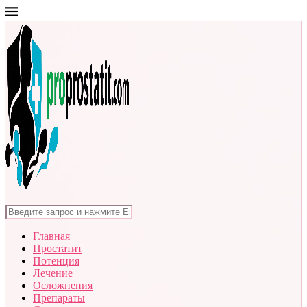
Главная
Простатит
Потенция
Лечение
Осложнения
Препараты