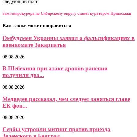
следующий пост
Замгенпрокурора по Сибирскому округу станет куратором Приволжья
Вам также может понравиться
Омбудсмен Украины заявил о фальсификациях в
военкомате Закарпатья
08.08.2026
В Шебекино при атаке дронов ранения
получили два...
08.08.2026
Медведев рассказал, чем следует заняться главе
ЕК фон...
08.08.2026
Сербы устроили митинг против приезда
Зеленского в Белград