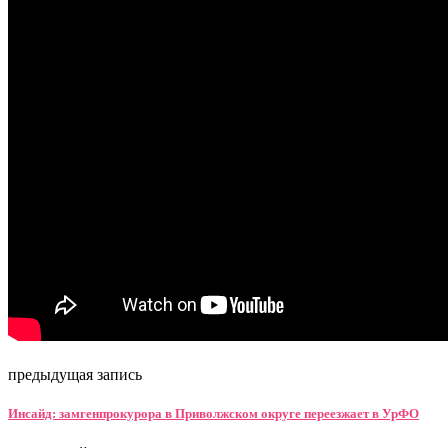
предыдущая запись
Инсайд: замгенпрокурора в Приволжском округе переезжает в УрФО