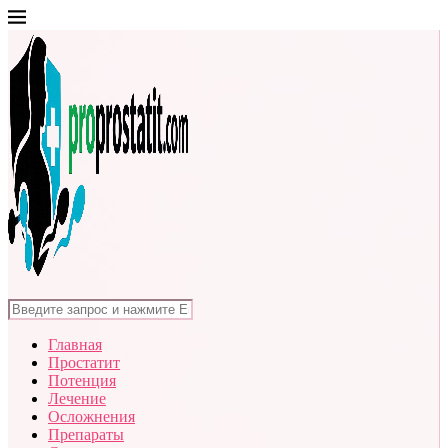
Главная
Простатит
Потенция
Лечение
Осложнения
Препараты