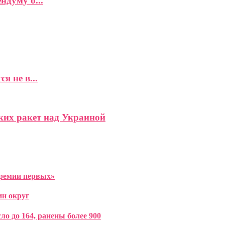
думу о...
 не в...
ких ракет над Украиной
Премии первых»
ин округ
о до 164, ранены более 900