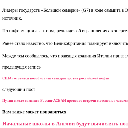
Лидеры государств «Большой семерки» (G7) в ходе саммита в 
источник.
По информации агентства, речь идет об ограничениях в энерге
Ранее стало известно, что Великобритания планирует включит
Между тем сообщалось, что правящая коалиция Италии призвал
предыдущая запись
США готовятся возобновить санкции против российской нефти
следующий пост
Путин в ходе саммита Россия-АСЕАН проведет встречи с десятью главами
Вам также может понравиться
Начальные школы в Англии будут вычислять пот