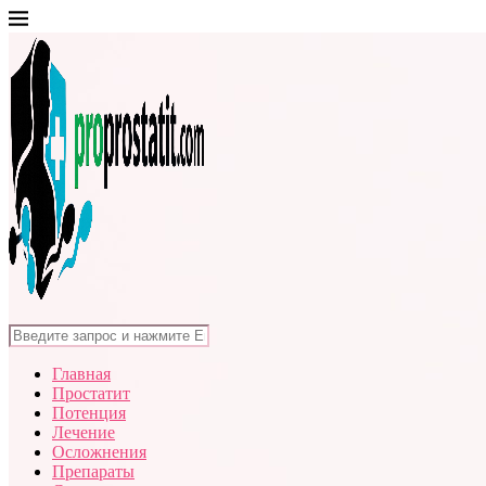
Главная
Простатит
Потенция
Лечение
Осложнения
Препараты