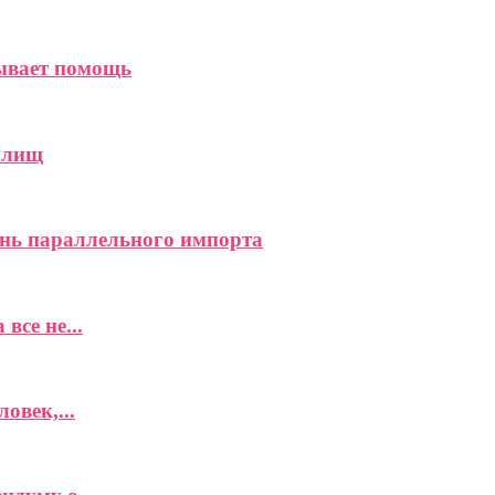
зывает помощь
илищ
нь параллельного импорта
все не...
овек,...