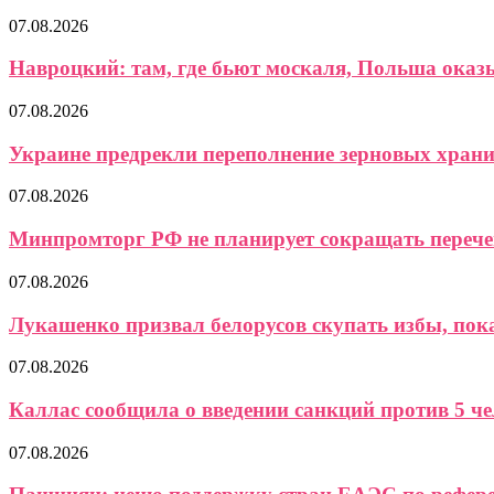
07.08.2026
Навроцкий: там, где бьют москаля, Польша ока
07.08.2026
Украине предрекли переполнение зерновых хран
07.08.2026
Минпромторг РФ не планирует сокращать перече
07.08.2026
Лукашенко призвал белорусов скупать избы, пока 
07.08.2026
Каллас сообщила о введении санкций против 5 чел
07.08.2026