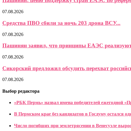
Пашинян: ценю поддержку стран ЕАЭС по референ
07.08.2026
Средства ПВО сбили за ночь 203 дрона ВСУ...
07.08.2026
Пашинян заявил, что принципы ЕАЭС реализуются
07.08.2026
Сикорский предложил обсудить перехват российс
07.08.2026
Выбор редактора
«РБК Пермь» назвал имена победителей ежегодной «
В Пермском крае без кандидатов в Госдуму остался од
Число погибших при землетрясении в Венесуэле выросл