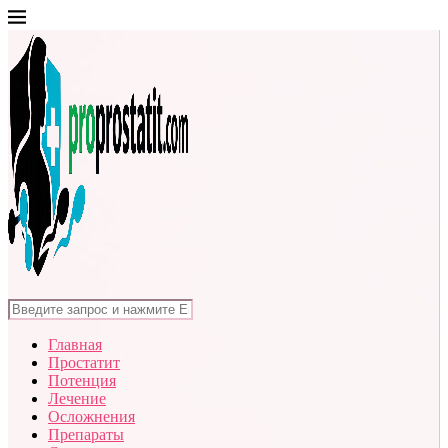
Главная
Простатит
Потенция
Лечение
Осложнения
Препараты