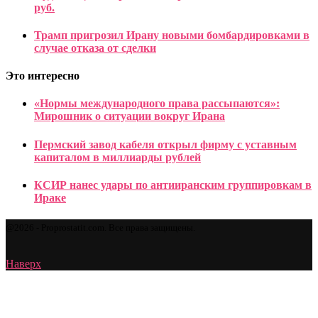
руб.
Трамп пригрозил Ирану новыми бомбардировками в
случае отказа от сделки
Это интересно
«Нормы международного права рассыпаются»:
Мирошник о ситуации вокруг Ирана
Пермский завод кабеля открыл фирму с уставным
капиталом в миллиарды рублей
КСИР нанес удары по антииранским группировкам в
Ираке
@2026 - Proprostatit.com. Все права защищены.
Наверх