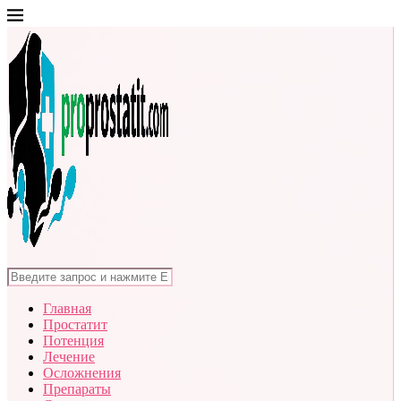
Главная
Простатит
Потенция
Лечение
Осложнения
Препараты