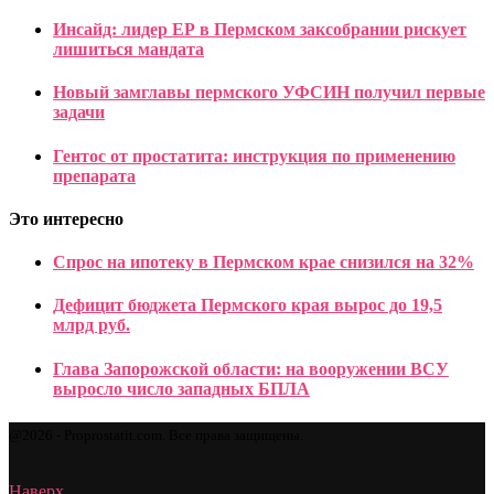
Инсайд: лидер ЕР в Пермском заксобрании рискует
лишиться мандата
Новый замглавы пермского УФСИН получил первые
задачи
Гентос от простатита: инструкция по применению
препарата
Это интересно
Спрос на ипотеку в Пермском крае снизился на 32%
Дефицит бюджета Пермского края вырос до 19,5
млрд руб.
Глава Запорожской области: на вооружении ВСУ
выросло число западных БПЛА
@2026 - Proprostatit.com. Все права защищены.
Наверх