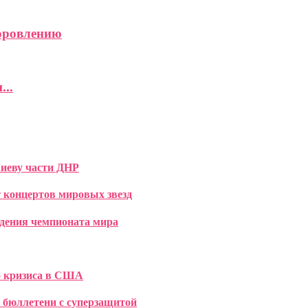
доровлению
...
Киеву части ДНР
т концертов мировых звезд
дения чемпионата мира
о кризиса в США
 бюллетени с суперзащитой