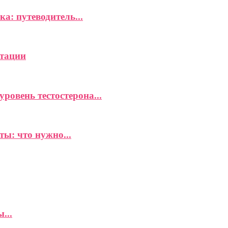
а: путеводитель...
ьтации
овень тестостерона...
ы: что нужно...
...