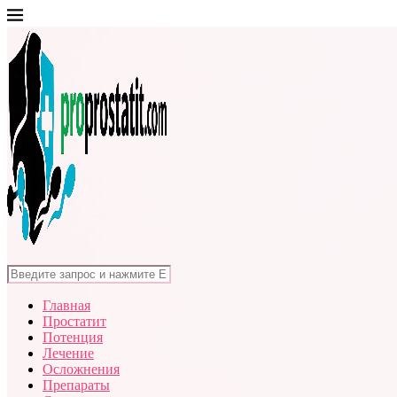
Главная
Простатит
Потенция
Лечение
Осложнения
Препараты