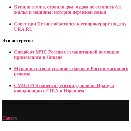
Купили землю, строили дом, чудом не остались без
жилья и машины: история пермской семьи
Совет при Путине обратился к генпрокурору по делу
URA.RU
Это интересно
Спецборт МЧС России с гуманитарной помощью
приземлился в Ливане
Мурашко назвал условие отмены в России масочного
режима
СМИ: ОАЭ нанесли десятки ударов по Ирану в
координации с США и Израилем
@2026 - Proprostatit.com. Все права защищены.
Наверх