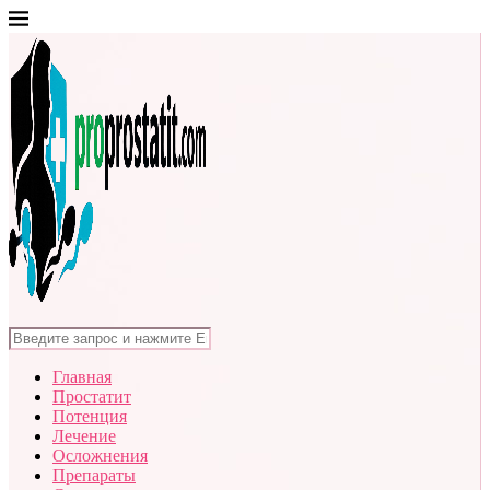
Главная
Простатит
Потенция
Лечение
Осложнения
Препараты