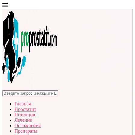
Главная
Простатит
Потенция
Лечение
Осложнения
Препараты