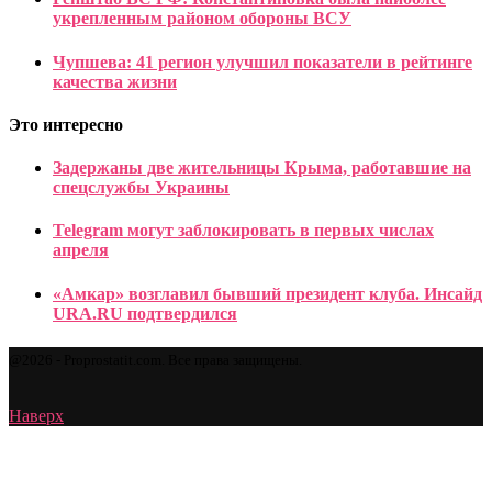
укрепленным районом обороны ВСУ
Чупшева: 41 регион улучшил показатели в рейтинге
качества жизни
Это интересно
Задержаны две жительницы Крыма, работавшие на
спецслужбы Украины
Telegram могут заблокировать в первых числах
апреля
«Амкар» возглавил бывший президент клуба. Инсайд
URA.RU подтвердился
@2026 - Proprostatit.com. Все права защищены.
Наверх