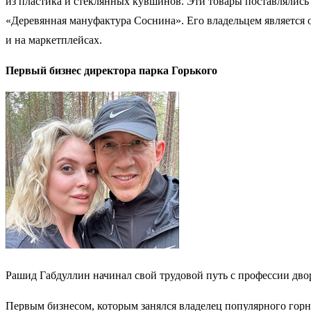
из пластика и стеклянных кувшинов. Эти товары поставлялись
«Деревянная мануфактура Соснина». Его владельцем является о
и на маркетплейсах.
Первый бизнес директора парка Горького
Рашид Габдуллин начинал свой трудовой путь с профессии дв
Первым бизнесом, которым занялся владелец популярного горн