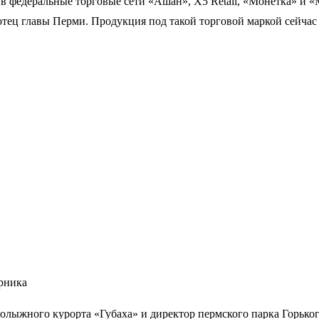
 в федеральные торговые сети «Ашан», X5 Retail, «Монетка» и 
тец главы Перми. Продукция под такой торговой маркой сейчас 
орника
олыжного курорта «Губаха» и директор пермского парка Горько