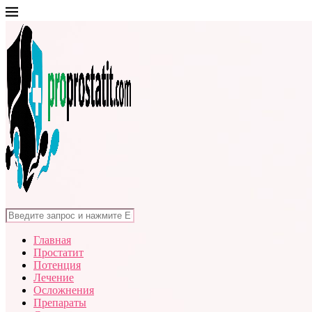
Главная
Простатит
Потенция
Лечение
Осложнения
Препараты