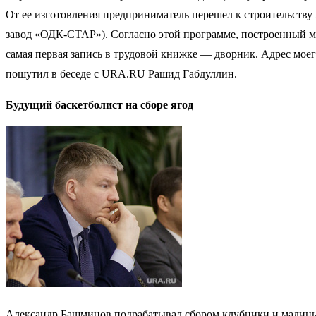
От ее изготовления предприниматель перешел к строительству
завод «ОДК-СТАР»). Согласно этой программе, построенный м
самая первая запись в трудовой книжке — дворник. Адрес моег
пошутил в беседе с URA.RU Рашид Габдуллин.
Будущий баскетболист на сборе ягод
Александр Башминов подрабатывал сбором клубники и малин