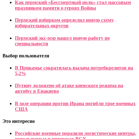
Как пермский «Бессмертный полк» стал массовым
праздником памяти о героях Войны
Пермский избирком определил новую схему
избирательных округов
Пермский экс-мэр нашел новую работу по
специальности
Выбор пользователя
В Прикамье сократилась выдача потребкредитов на
5,2%
Путину доложено об атаке киевского режима на
автобус в Енакиево
В ходе операции против Ирана погибли трое военных
США
Это интересно
Российские военные поразили логистические центры,
используемые в интересах ВСУ