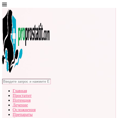
Главная
Простатит
Потенция
Лечение
Осложнения
Препараты