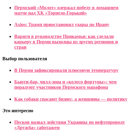
Пермский «Молот» одержал победу в домашнем
матче над ХК «Торпедо-Горький»
Axios: Трамп приостановил удары по Ирану
Варяги в руководстве Прикамья: как сделали
карьеру в Перми выходцы из других регионов и
стран
Выбор пользователя
В Перми зафиксировали плюсовую температуру
Бьюти-бар, чилл-зона и «колесо фортуны»: чем
порадуют участников Пермского марафона
Как собаки спасают бизнес, а женщины — политику
Это интересно
Песков назвал действия Украины по нефтепроводу
«Дружба» саботажем