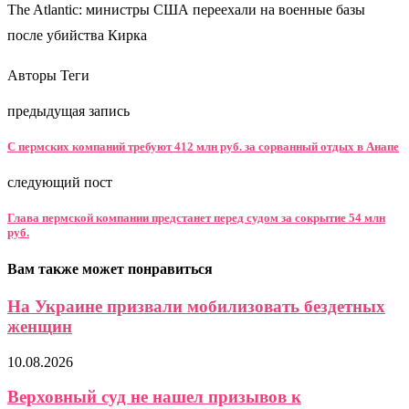
The Atlantic: министры США переехали на военные базы
после убийства Кирка
Авторы Теги
предыдущая запись
С пермских компаний требуют 412 млн руб. за сорванный отдых в Анапе
следующий пост
Глава пермской компании предстанет перед судом за сокрытие 54 млн
руб.
Вам также может понравиться
На Украине призвали мобилизовать бездетных
женщин
10.08.2026
Верховный суд не нашел призывов к