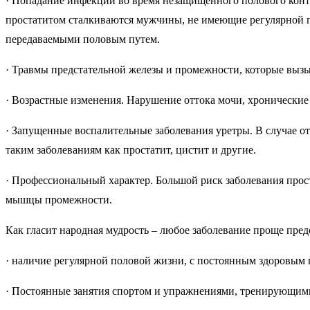
· Попадание инфекции во время незащищенного полового конта
простатитом сталкиваются мужчины, не имеющие регулярной п
передаваемыми половым путем.
· Травмы предстательной железы и промежности, которые выз
· Возрастные изменения. Нарушение оттока мочи, хронические
· Запущенные воспалительные заболевания уретры. В случае о
таким заболеваниям как простатит, цистит и другие.
· Профессиональный характер. Большой риск заболевания прос
мышцы промежности.
Как гласит народная мудрость – любое заболевание проще пре
· наличие регулярной половой жизни, с постоянным здоровым
· Постоянные занятия спортом и упражнениями, тренирующими