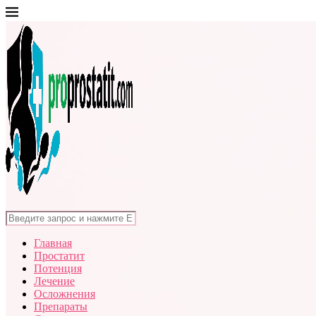
Главная
Простатит
Потенция
Лечение
Осложнения
Препараты