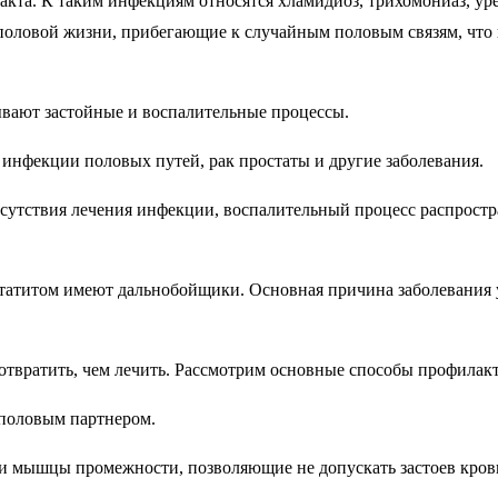
кта. К таким инфекциям относятся хламидиоз, трихомониаз, ур
оловой жизни, прибегающие к случайным половым связям, что в
ывают застойные и воспалительные процессы.
 инфекции половых путей, рак простаты и другие заболевания.
тсутствия лечения инфекции, воспалительный процесс распростр
татитом имеют дальнобойщики. Основная причина заболевания у 
дотвратить, чем лечить. Рассмотрим основные способы профилак
 половым партнером.
 мышцы промежности, позволяющие не допускать застоев крови 