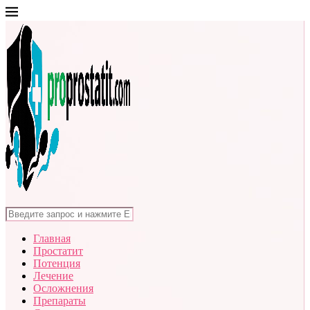
Главная
Простатит
Потенция
Лечение
Осложнения
Препараты