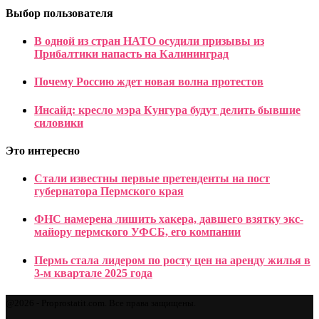
Выбор пользователя
В одной из стран НАТО осудили призывы из
Прибалтики напасть на Калининград
Почему Россию ждет новая волна протестов
Инсайд: кресло мэра Кунгура будут делить бывшие
силовики
Это интересно
Стали известны первые претенденты на пост
губернатора Пермского края
ФНС намерена лишить хакера, давшего взятку экс-
майору пермского УФСБ, его компании
Пермь стала лидером по росту цен на аренду жилья в
3-м квартале 2025 года
@2026 - Proprostatit.com. Все права защищены.