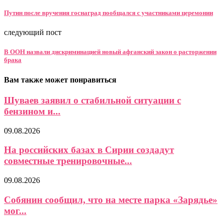
Путин после вручения госнаград пообщался с участниками церемонии
следующий пост
В ООН назвали дискриминацией новый афганский закон о расторжении
брака
Вам также может понравиться
Шуваев заявил о стабильной ситуации с
бензином и...
09.08.2026
На российских базах в Сирии создадут
совместные тренировочные...
09.08.2026
Собянин сообщил, что на месте парка «Зарядье»
мог...