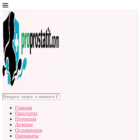
Главная
Простатит
Потенция
Лечение
Осложнения
Препараты