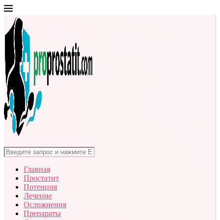
Главная
Простатит
Потенция
Лечение
Осложнения
Препараты