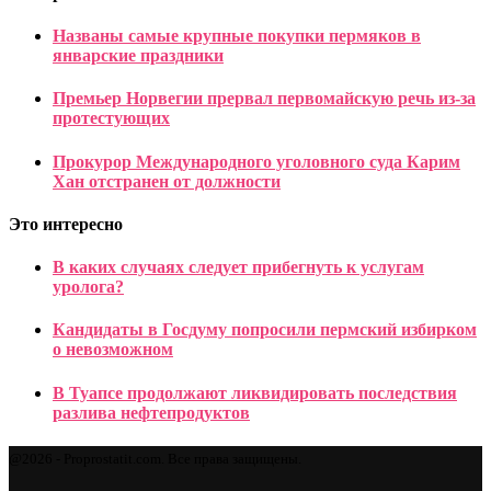
Названы самые крупные покупки пермяков в
январские праздники
Премьер Норвегии прервал первомайскую речь из-за
протестующих
Прокурор Международного уголовного суда Карим
Хан отстранен от должности
Это интересно
В каких случаях следует прибегнуть к услугам
уролога?
Кандидаты в Госдуму попросили пермский избирком
о невозможном
В Туапсе продолжают ликвидировать последствия
разлива нефтепродуктов
@2026 - Proprostatit.com. Все права защищены.