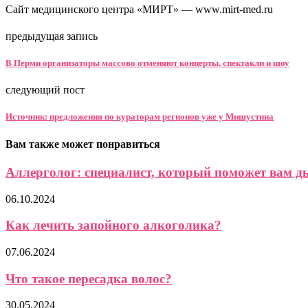
Сайт медицинского центра «МИРТ» — www.mirt-med.ru
предыдущая запись
В Перми организаторы массово отменяют концерты, спектакли и шоу
следующий пост
Источник: предложения по кураторам регионов уже у Мишустина
Вам также может понравиться
Аллерголог: специалист, который поможет вам д
06.10.2024
Как лечить запойного алкоголика?
07.06.2024
Что такое пересадка волос?
30.05.2024