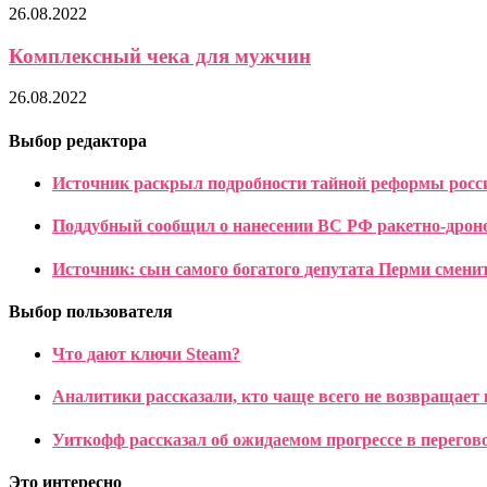
26.08.2022
Комплексный чека для мужчин
26.08.2022
Выбор редактора
Источник раскрыл подробности тайной реформы росс
Поддубный сообщил о нанесении ВС РФ ракетно-дронов
Источник: сын самого богатого депутата Перми сменит
Выбор пользователя
Что дают ключи Steam?
Аналитики рассказали, кто чаще всего не возвращает
Уиткофф рассказал об ожидаемом прогрессе в перегов
Это интересно