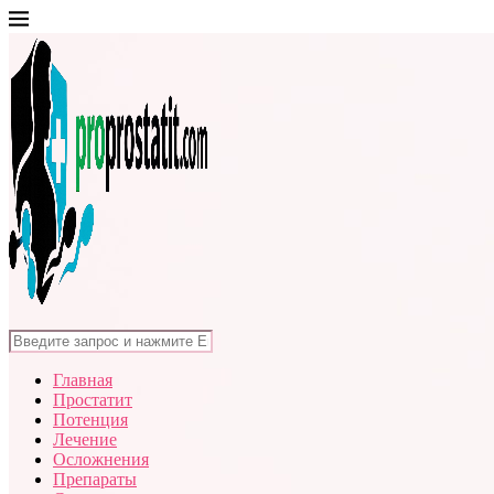
Главная
Простатит
Потенция
Лечение
Осложнения
Препараты