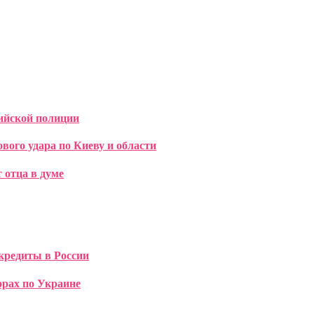
ийской полиции
ого удара по Киеву и области
 отца в думе
 кредиты в России
орах по Украине