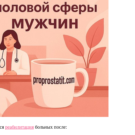
тся
реабилитация
больных после: