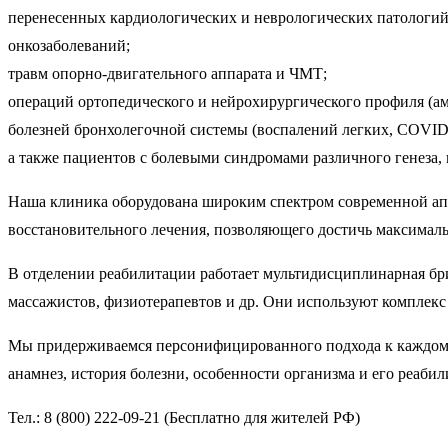
перенесенных кардиологических и неврологических патологий 
онкозаболеваний;
травм опорно-двигательного аппарата и ЧМТ;
операций ортопедического и нейрохирургического профиля (ам
болезней бронхолегочной системы (воспалений легких, COVID
а также пациентов с болевыми синдромами различного генеза,
Наша клиника оборудована широким спектром современной апп
восстановительного лечения, позволяющего достичь максималь
В отделении реабилитации работает мультидисциплинарная бри
массажистов, физиотерапевтов и др. Они используют комплекс
Мы придерживаемся персонифицированного подхода к каждому, 
анамнез, история болезни, особенности организма и его реаб
Тел.: 8 (800) 222-09-21 (Бесплатно для жителей РФ)