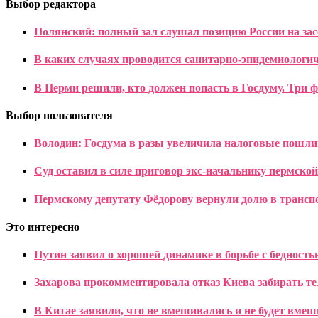
Выбор редактора
Полянский: полный зал слушал позицию России на за
В каких случаях проводится санитарно-эпидемиологич
В Перми решили, кто должен попасть в Госдуму. Три 
Выбор пользователя
Володин: Госдума в разы увеличила налоговые пошл
Суд оставил в силе приговор экс-начальнику пермско
Пермскому депутату Фёдорову вернули долю в транс
Это интересно
Путин заявил о хорошей динамике в борьбе с бедность
Захарова прокомментировала отказ Киева забирать те
В Китае заявили, что не вмешивались и не будет вм