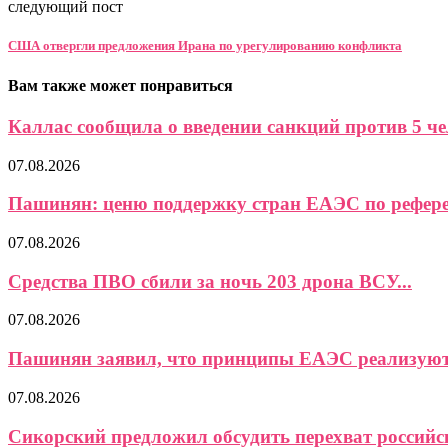
следующий пост
США отвергли предложения Ирана по урегулированию конфликта
Вам также может понравиться
Каллас сообщила о введении санкций против 5 чел
07.08.2026
Пашинян: ценю поддержку стран ЕАЭС по референ
07.08.2026
Средства ПВО сбили за ночь 203 дрона ВСУ...
07.08.2026
Пашинян заявил, что принципы ЕАЭС реализуются
07.08.2026
Сикорский предложил обсудить перехват российс