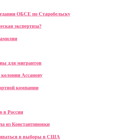
седании ОБСЕ по Старобельску
еская экспертиза?
фамилии
ины для мигрантов
й колонии Ассанову
портной компании
ю в России
ла из Константиновки
ешиваться в выборы в США