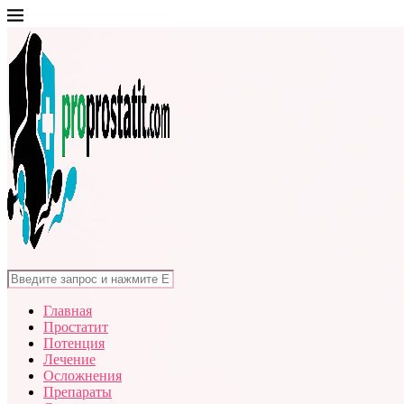
Главная
Простатит
Потенция
Лечение
Осложнения
Препараты