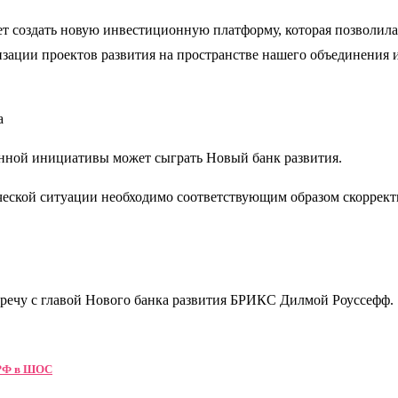
ет создать новую инвестиционную платформу, которая позволила
изации проектов развития на пространстве нашего объединения 
а
анной инициативы может сыграть Новый банк развития.
ской ситуации необходимо соответствующим образом скорректи
тречу с главой Нового банка развития БРИКС Дилмой Роуссефф.
 РФ в ШОС