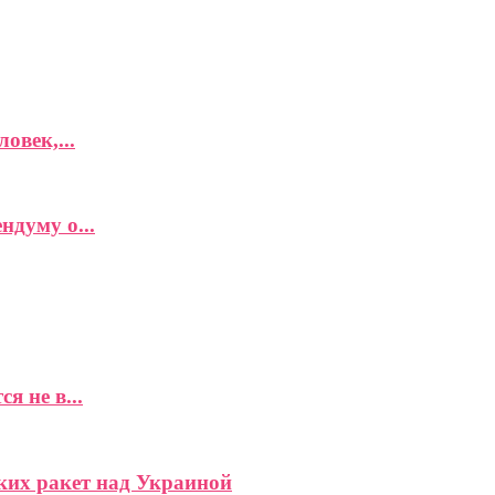
овек,...
думу о...
 не в...
ких ракет над Украиной