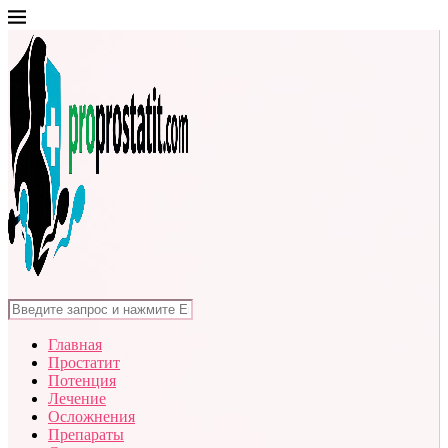
Главная
Простатит
Потенция
Лечение
Осложнения
Препараты