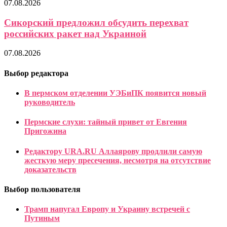
07.08.2026
Сикорский предложил обсудить перехват
российских ракет над Украиной
07.08.2026
Выбор редактора
В пермском отделении УЭБиПК появится новый
руководитель
Пермские слухи: тайный привет от Евгения
Пригожина
Редактору URA.RU Аллаярову продлили самую
жесткую меру пресечения, несмотря на отсутствие
доказательств
Выбор пользователя
Трамп напугал Европу и Украину встречей с
Путиным