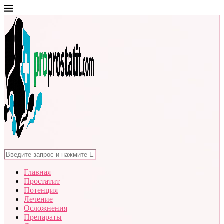
Главная
Простатит
Потенция
Лечение
Осложнения
Препараты