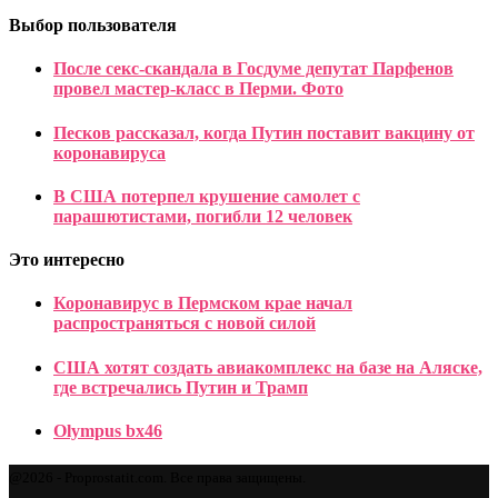
Выбор пользователя
После секс-скандала в Госдуме депутат Парфенов
провел мастер-класс в Перми. Фото
Песков рассказал, когда Путин поставит вакцину от
коронавируса
В США потерпел крушение самолет с
парашютистами, погибли 12 человек
Это интересно
Коронавирус в Пермском крае начал
распространяться с новой силой
США хотят создать авиакомплекс на базе на Аляске,
где встречались Путин и Трамп
Olympus bx46
@2026 - Proprostatit.com. Все права защищены.