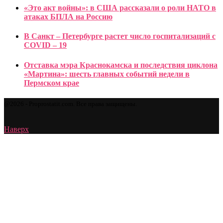
«Это акт войны»: в США рассказали о роли НАТО в
атаках БПЛА на Россию
В Санкт – Петербурге растет число госпитализаций с
COVID – 19
Отставка мэра Краснокамска и последствия циклона
«Мартина»: шесть главных событий недели в
Пермском крае
@2026 - Proprostatit.com. Все права защищены.
Наверх