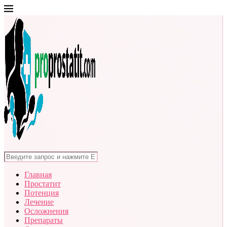
Главная
Простатит
Потенция
Лечение
Осложнения
Препараты