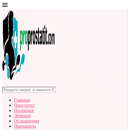
Главная
Простатит
Потенция
Лечение
Осложнения
Препараты