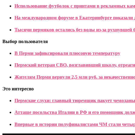
Использование футболок с принтами в рекламных ка
На международном форуме в Екатеринбурге показали 
Тысячи пермяков остались без воды из-за рухнувшей 
Выбор пользователя
В Перми зафиксировали плюсовую температуру
Пермский ветеран СВО, возглавивший школу, отреаг
Жителям Перми вернули 2,5 млн руб. за некачествен
Это интересно
Пермские слухи: главный тюремщик пакует чемодан
Атташе посольства Италии в РФ и его помощник долж
Впервые в истории полуфиналистами ЧМ стали чет