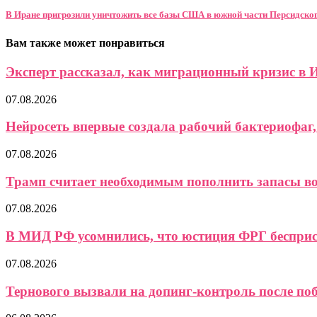
В Иране пригрозили уничтожить все базы США в южной части Персидског
Вам также может понравиться
Эксперт рассказал, как миграционный кризис в И
07.08.2026
Нейросеть впервые создала рабочий бактериофаг, 
07.08.2026
Трамп считает необходимым пополнить запасы 
07.08.2026
В МИД РФ усомнились, что юстиция ФРГ бесприст
07.08.2026
Тернового вызвали на допинг-контроль после поб