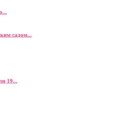
...
ким садом...
и 19...