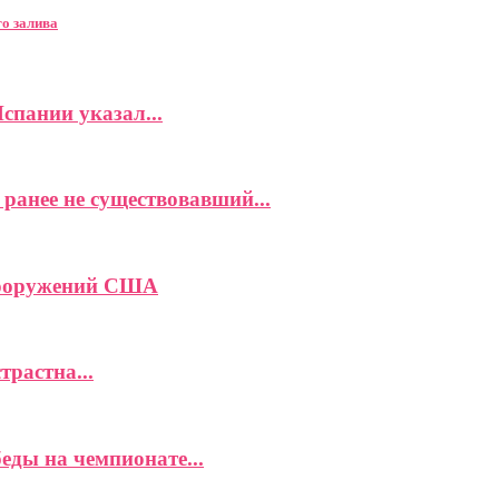
о залива
спании указал...
ранее не существовавший...
вооружений США
растна...
еды на чемпионате...