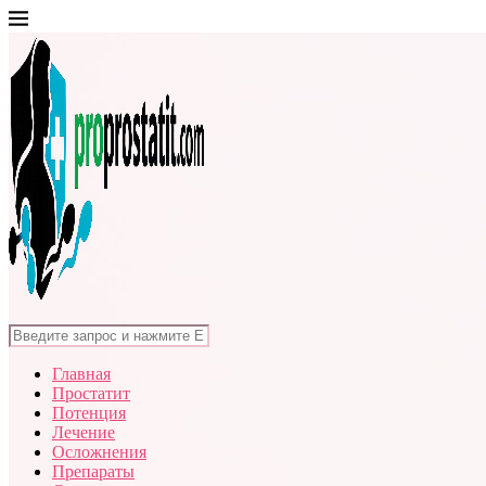
Главная
Простатит
Потенция
Лечение
Осложнения
Препараты