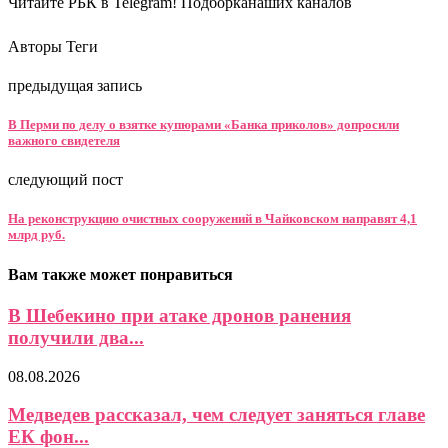
Читайте РБК в Telegram! Подборканаших каналов
Авторы Теги
предыдущая запись
В Перми по делу о взятке купюрами «Банка приколов» допросили
важного свидетеля
следующий пост
На реконструкцию очистных сооружений в Чайковском направят 4,1
млрд руб.
Вам также может понравиться
В Шебекино при атаке дронов ранения
получили два...
08.08.2026
Медведев рассказал, чем следует заняться главе
ЕК фон...