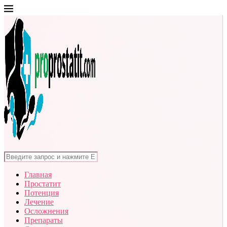
Главная
Простатит
Потенция
Лечение
Осложнения
Препараты