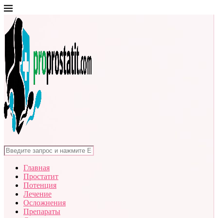
Главная
Простатит
Потенция
Лечение
Осложнения
Препараты