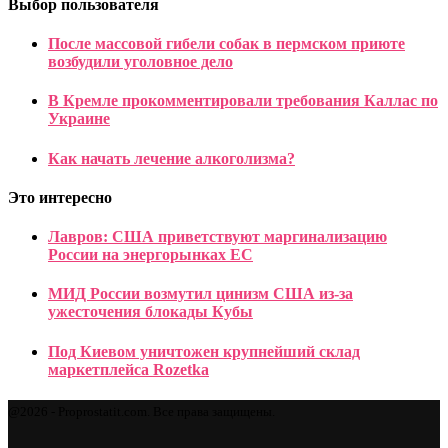
Выбор пользователя
После массовой гибели собак в пермском приюте
возбудили уголовное дело
В Кремле прокомментировали требования Каллас по
Украине
Как начать лечение алкоголизма?
Это интересно
Лавров: США приветствуют маргинализацию
России на энергорынках ЕС
МИД России возмутил цинизм США из-за
ужесточения блокады Кубы
Под Киевом уничтожен крупнейший склад
маркетплейса Rozetka
@2026 - Proprostatit.com. Все права защищены.