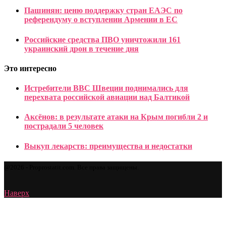
Пашинян: ценю поддержку стран ЕАЭС по
референдуму о вступлении Армении в ЕС
Российские средства ПВО уничтожили 161
украинский дрон в течение дня
Это интересно
Истребители ВВС Швеции поднимались для
перехвата российской авиации над Балтикой
Аксёнов: в результате атаки на Крым погибли 2 и
пострадали 5 человек
Выкуп лекарств: преимущества и недостатки
@2026 - Proprostatit.com. Все права защищены.
Наверх