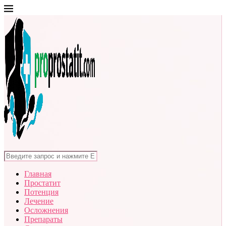
Главная
Простатит
Потенция
Лечение
Осложнения
Препараты