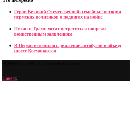
Это интересно
Герои Великой Отечественной: семейные истории
пермских политиков о подвигах на войне
Путин и Трамп хотят встретиться вопреки
воинственным заявлениям
В Перми изменилось движение автобусов в объезд
шоссе Космонавтов
@2026 - Proprostatit.com. Все права защищены.
Наверх