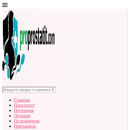
Главная
Простатит
Потенция
Лечение
Осложнения
Препараты