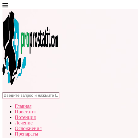
Главная
Простатит
Потенция
Лечение
Осложнения
Препараты