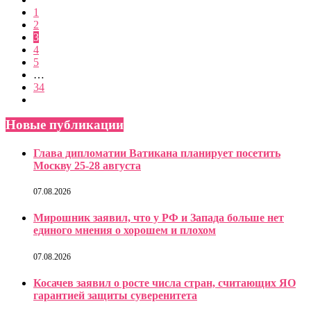
1
2
3
4
5
…
34
Новые публикации
Глава дипломатии Ватикана планирует посетить
Москву 25-28 августа
07.08.2026
Мирошник заявил, что у РФ и Запада больше нет
единого мнения о хорошем и плохом
07.08.2026
Косачев заявил о росте числа стран, считающих ЯО
гарантией защиты суверенитета