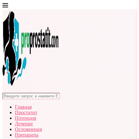
Главная
Простатит
Потенция
Лечение
Осложнения
Препараты