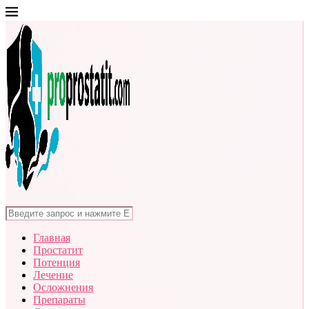
Главная
Простатит
Потенция
Лечение
Осложнения
Препараты