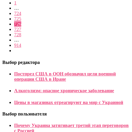
1
…
724
725
726
727
728
…
914
Выбор редактора
Постпред США в ООН обозначил цели военной
операции США в Иране
Алкоголизм: опасное хроническое заболевание
Цены в магазинах отреагируют на мир с Украиной
Выбор пользователя
Почему Украина затягивает третий этап переговоров
с Россией