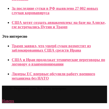
За последние сутки в РФ выявлено 27 002 новых
случая коронавируса
США хотят создать авиакомплекс на базе на Аляске,
где встречались Путин и Трамп
Это интересно
Трамп заявил, что ущерб судам возместят из
заблокированных США средств Ирана
США и Иран продолжат технические переговоры по
договору о взаимопонимании
Лидеры ЕС впервые обсудили работу военного
механизма без НАТО
@2026 - Proprostatit.com. Все права защищены.
Наверх