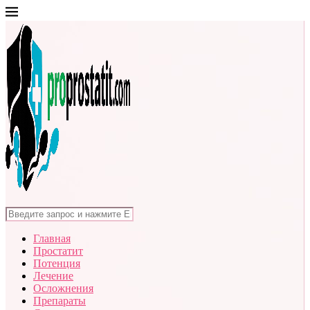
Главная
Простатит
Потенция
Лечение
Осложнения
Препараты