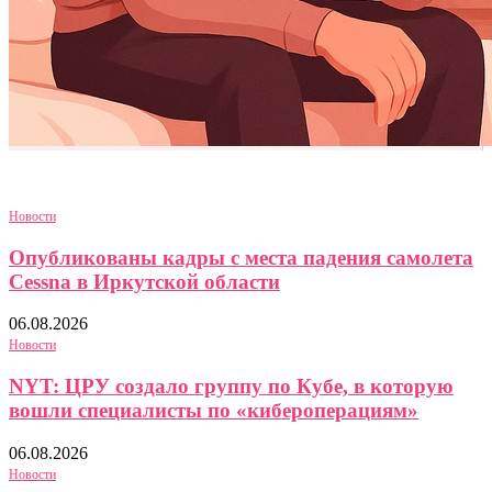
Новости
Опубликованы кадры с места падения самолета
Cessna в Иркутской области
06.08.2026
Новости
NYT: ЦРУ создало группу по Кубе, в которую
вошли специалисты по «кибероперациям»
06.08.2026
Новости